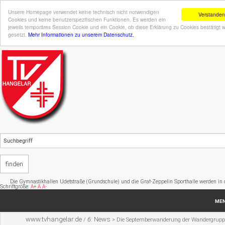
Unsere Homepage verwendet keine technisch nicht notwendigen
Verstanden
Cookies und keine benutzerspezifischen Funktionen. Es werden ein
jeweils temporäres Session Cookie und ein Cookie, ob diese Erklärung zu Cookies bestätigt 
gesetzt.
Mehr Informationen zu unserem Datenschutz.
ymnastikhallen Udetstraße (Grundschule) und die Graf-Zeppelin Sporthalle werden in den Sommerfe
Schriftgröße:
A+
A
A-
ME
www.tvhangelar.de
6:
News
/
>
Die Septemberwanderung der Wandergrupp
Startseite