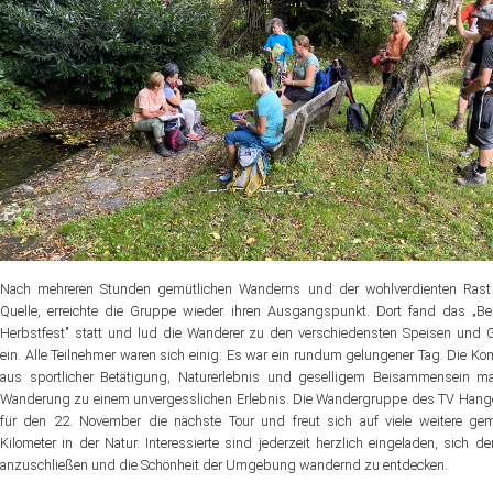
Nach mehreren Stunden gemütlichen Wanderns und der wohlverdienten Rast 
Quelle, erreichte die Gruppe wieder ihren Ausgangspunkt. Dort fand das „B
Herbstfest" statt und lud die Wanderer zu den verschiedensten Speisen und 
ein. Alle Teilnehmer waren sich einig: Es war ein rundum gelungener Tag. Die Ko
aus sportlicher Betätigung, Naturerlebnis und geselligem Beisammensein ma
Wanderung zu einem unvergesslichen Erlebnis. Die Wandergruppe des TV Hange
für den 22. November die nächste Tour und freut sich auf viele weitere ge
Kilometer in der Natur. Interessierte sind jederzeit herzlich eingeladen, sich d
anzuschließen und die Schönheit der Umgebung wandernd zu entdecken.