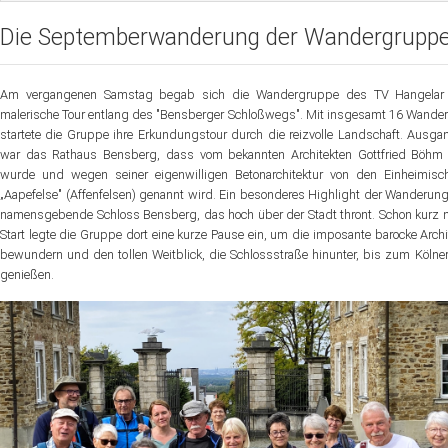
Die Septemberwanderung der Wandergrupp
Sportangebot
Veranstaltungen
Am vergangenen Samstag begab sich die Wandergruppe des TV Hangelar 
Verein
malerische Tour entlang des "Bensberger Schloßwegs". Mit insgesamt 16 Wande
startete die Gruppe ihre Erkundungstour durch die reizvolle Landschaft. Ausg
Website
war das Rathaus Bensberg, dass vom bekannten Architekten Gottfried Böhm g
wurde und wegen seiner eigenwilligen Betonarchitektur von den Einheimisc
News
„Aapefelse" (Affenfelsen) genannt wird. Ein besonderes Highlight der Wanderun
namensgebende Schloss Bensberg, das hoch über der Stadt thront. Schon kurz
Start legte die Gruppe dort eine kurze Pause ein, um die imposante barocke Archi
bewundern und den tollen Weitblick, die Schlossstraße hinunter, bis zum Köln
genießen.