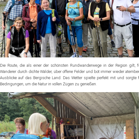
Die Route, die als einer der schönsten Rundwanderwege in der Region gilt, f
Wanderer durch dichte Wälder, über offene Felder und bot immer wieder atemb
Ausblicke auf das Bergische Land. Das Wetter spielte perfekt mit und sorgte f
Bedingungen, um die Natur in vollen Zügen zu genießen.