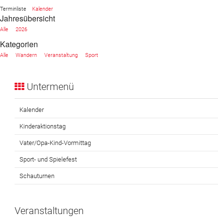
Terminliste
Kalender
Jahresübersicht
Website
Alle
2026
News
Kategorien
Alle
Wandern
Veranstaltung
Sport
Untermenü
Kalender
Kinderaktionstag
Vater/Opa-Kind-Vormittag
Sport- und Spielefest
Schauturnen
Veranstaltungen