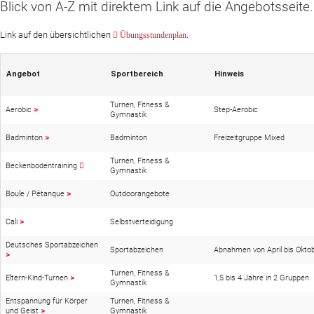
Blick von A-Z mit direktem Link auf die Angebotsseite.
Website
Link auf den übersichtlichen
.
Übungsstundenplan
News
Angebot
Sportbereich
Hinweis
Turnen, Fitness &
Aerobic
>
Step-Aerobic
Gymnastik
Badminton
>
Badminton
Freizeitgruppe Mixed
Turnen, Fitness &
Beckenbodentraining
Gymnastik
Boule / Pétanque
>
Outdoorangebote
Cali
>
Selbstverteidigung
Deutsches Sportabzeichen
Sportabzeichen
Abnahmen von April bis Okto
>
Turnen, Fitness &
Eltern-Kind-Turnen
>
1,5 bis 4 Jahre in 2 Gruppen
Gymnastik
Entspannung für Körper
Turnen, Fitness &
und Geist
>
Gymnastik