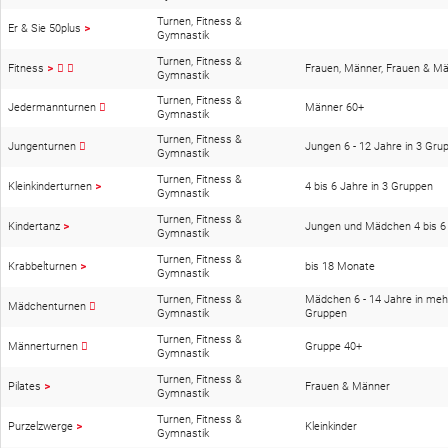
Turnen, Fitness &
Er & Sie 50plus
>
Gymnastik
Turnen, Fitness &
Fitness
>
Frauen, Männer, Frauen & M
Gymnastik
Turnen, Fitness &
Jedermannturnen
Männer 60+
Gymnastik
Turnen, Fitness &
Jungenturnen
Jungen 6 - 12 Jahre in 3 Gru
Gymnastik
Turnen, Fitness &
Kleinkinderturnen
>
4 bis 6 Jahre in 3 Gruppen
Gymnastik
Turnen, Fitness &
Kindertanz
>
Jungen und Mädchen 4 bis 6
Gymnastik
Turnen, Fitness &
Krabbelturnen
>
bis 18 Monate
Gymnastik
Turnen, Fitness &
Mädchen 6 - 14 Jahre in meh
Mädchenturnen
Gymnastik
Gruppen
Turnen, Fitness &
Männerturnen
Gruppe 40+
Gymnastik
Turnen, Fitness &
Pilates
>
Frauen & Männer
Gymnastik
Turnen, Fitness &
Purzelzwerge
>
Kleinkinder
Gymnastik