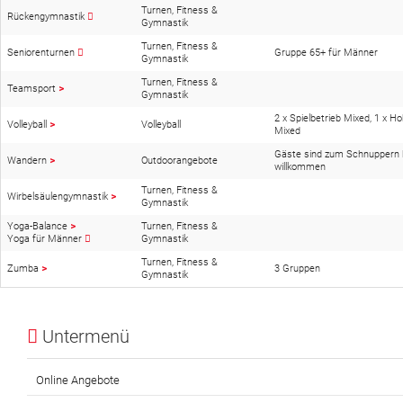
Turnen, Fitness &
Rückengymnastik
Gymnastik
Turnen, Fitness &
Seniorenturnen
Gruppe 65+ für Männer
Gymnastik
Turnen, Fitness &
Teamsport
>
Gymnastik
2 x Spielbetrieb Mixed, 1 x H
Volleyball
>
Volleyball
Mixed
Gäste sind zum Schnuppern h
Wandern
>
Outdoorangebote
willkommen
Turnen, Fitness &
Wirbelsäulengymnastik
>
Gymnastik
Yoga-Balance
>
Turnen, Fitness &
Yoga für Männer
Gymnastik
Turnen, Fitness &
Zumba
>
3 Gruppen
Gymnastik
Untermenü
Online Angebote