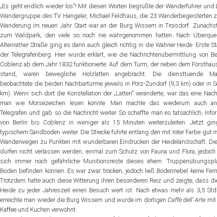
„Es geht endlich wieder los"! Mit diesen Worten begrüßte der Wanderführer und L
Wandergruppe des TV Hangelar, Michael Feldhaus, die 23 Wanderbegeisterten z
Website
Wanderung im neuen Jahr. Start war an der Burg Wissem in Troisdorf. Zunächs
zum Waldpark, den viele so noch nie wahrgenommen hatten. Nach Überque
News
Altenrather Straße ging es dann auch gleich richtig in die Wahner Heide. Erste St
der Telegrafenberg. Hier wurde erklärt, wie die Nachrichtenübermittlung von Be
Coblenz ab dem Jahr 1832 funktionierte: Auf dem Turm, der neben dem Forsthaus
stand, waren bewegliche Holzlatten angebracht. Die diensttuende Ma
beobachtete die beiden Nachbartürme jeweils in Porz-Zündorf (9,3 km) oder in S
km). Wenn sich dort die Konstellation der „Latten" veränderte, war das eine Nachr
man wie Morsezeichen lesen konnte. Man machte das wiederum auch a
Telegrafen und gab so die Nachricht weiter. So schaffte man es tatsächlich, Info
von Berlin bis Coblenz in weniger als 15 Minuten weiterzuleiten. Jetzt gi
typischem Sandboden weiter. Die Strecke führte entlang den mit roter Farbe gut m
Wanderwegen zu Punkten mit wunderbaren Eindrücken der Heidelandschaft. Di
dürfen nicht verlassen werden, einmal zum Schutz von Fauna und Flora, jedoch
sich immer noch gefährliche Munitionsreste dieses ehem. Truppenübungspl
Boden befinden können. Es war zwar trocken, jedoch ließ Bodennebel keine Fern
Trotzdem hatte auch diese Witterung ihren besonderen Reiz und zeigte, dass d
Heide zu jeder Jahreszeit einen Besuch wert ist. Nach etwas mehr als 3,5 Std
erreichte man wieder die Burg Wissem und wurde im dortigen
Caffé dell' Arte
mit
Kaffee und Kuchen verwöhnt.