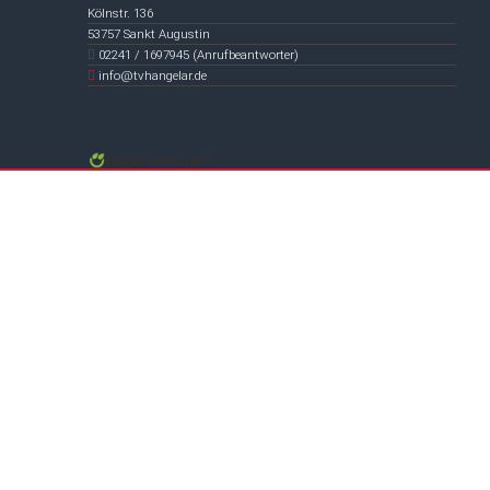
Kölnstr. 136
53757 Sankt Augustin
02241 / 1697945 (Anrufbeantworter)
info@tvhangelar.de