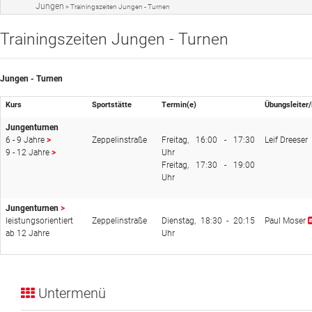
Jungen
>
Trainingszeiten Jungen - Turnen
Sportangebot
Trainingszeiten Jungen - Turnen
Veranstaltungen
Jungen - Turnen
Verein
Kurs
Sportstätte
Termin(e)
Übungsleiter/
Website
Jungenturnen
News
6 - 9 Jahre
>
Zeppelinstraße
Freitag, 16:00 - 17:30
Leif Dreeser
9 - 12 Jahre
>
Uhr
Freitag, 17:30 - 19:00
Uhr
Jungenturnen
>
leistungsorientiert
Zeppelinstraße
Dienstag, 18:30 - 20:15
Paul Moser
ab 12 Jahre
Uhr
Untermenü