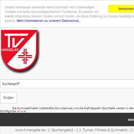
Unsere Homepage verwendet keine technisch nicht notwendigen
Verstanden
Cookies und keine benutzerspezifischen Funktionen. Es werden ein
jeweils temporäres Session Cookie und ein Cookie, ob diese Erklärung zu Cookies bestätigt 
gesetzt.
Mehr Informationen zu unserem Datenschutz.
Die Gymnastikhallen Udetstraße (Grundschule) und die Graf-Zeppelin Sporthalle werden in den Somm
Schriftgröße:
A+
A
A-
ME
www.tvhangelar.de
2:
Sportangebot
2.3:
Turnen, Fitness & Gymnastik
2.
/
/
/
Startseite