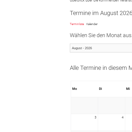
Überblick über die kommenden Veranst
Termine im August 202
Volleyball
Terminliste
Kalender
Badminton
Wählen Sie den Monat aus
Cali - Selbstv
Outdoor
Alle Termine in diesem 
Sportstätten
DTB-Ratge
Mo
Di
Mi
3
4