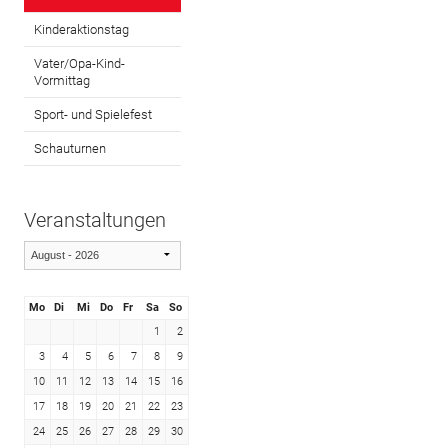
Kinderaktionstag
Vater/Opa-Kind-
Vormittag
Sport- und Spielefest
Schauturnen
Veranstaltungen
Mo
Di
Mi
Do
Fr
Sa
So
1
2
3
4
5
6
7
8
9
10
11
12
13
14
15
16
17
18
19
20
21
22
23
24
25
26
27
28
29
30