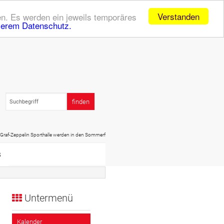
Verstanden
n. Es werden ein jeweils temporäres
serem Datenschutz.
eppelin Sporthalle werden in den Sommerferien (20.07. - 01.09.) geschlossen sein! Daher dort kein Spo
s
Untermenü
Kalender