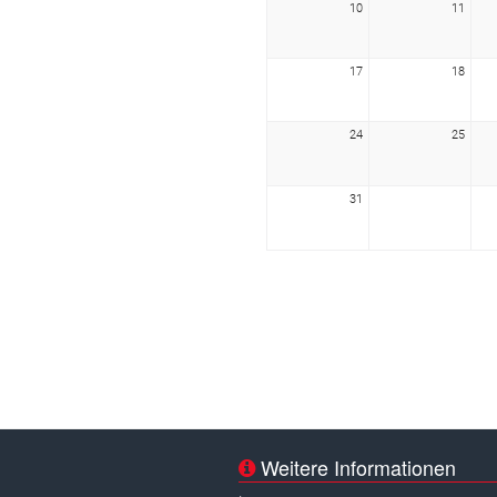
10
11
17
18
24
25
31
Weitere Informationen