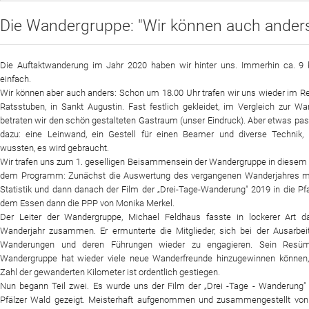
Die Wandergruppe: "Wir können auch anders"
Sportangebot
Veranstaltungen
Die Auftaktwanderung im Jahr 2020 haben wir hinter uns. Immerhin ca. 9 
Verein
einfach.
Wir können aber auch anders: Schon um 18.00 Uhr trafen wir uns wieder im R
Website
Ratsstuben, in Sankt Augustin. Fast festlich gekleidet, im Vergleich zur Wan
betraten wir den schön gestalteten Gastraum (unser Eindruck). Aber etwas pas
News
dazu: eine Leinwand, ein Gestell für einen Beamer und diverse Technik, 
wussten, es wird gebraucht.
Wir trafen uns zum 1. geselligen Beisammensein der Wandergruppe in diesem 
dem Programm: Zunächst die Auswertung des vergangenen Wanderjahres m
Statistik und dann danach der Film der „Drei-Tage-Wanderung" 2019 in die Pf
dem Essen dann die PPP von Monika Merkel.
Der Leiter der Wandergruppe, Michael Feldhaus fasste in lockerer Art da
Wanderjahr zusammen. Er ermunterte die Mitglieder, sich bei der Ausarbei
Wanderungen und deren Führungen wieder zu engagieren. Sein Resüm
Wandergruppe hat wieder viele neue Wanderfreunde hinzugewinnen können,
Zahl der gewanderten Kilometer ist ordentlich gestiegen.
Nun begann Teil zwei. Es wurde uns der Film der „Drei -Tage - Wanderung"
Pfälzer Wald gezeigt. Meisterhaft aufgenommen und zusammengestellt von