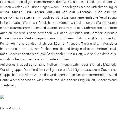
Feldhaus, ehemaliger Kameramann des WDR, also ein Profi. Bei dieser Vo
wurden wieder viele Erinnerungen wach. Danach gab es eine Unterbrechung, 
wurde serviert. Eine leckere Auswahl von drei Gerichten. Auch das ist
ungewöhnlich, verzehren wir doch sonst mitgenommene, einfache Verpflegung
in freier Natur. Wenn wir Glück haben, können wir auf unseren Wandertoure
einem Baumstamm sitzen und unsere Brote verspeisen. Schmecken tut´s imm
Aber an diesem Abend bewiesen wir, dass wir auch mit Besteck ordentli
können. Monika Merkel begann danach mit ihrem Bildvortrag (Neuhochdeuts
Point).
Herrliche Landschaftsbilder, Bäume, Pflanzen, Tiere und wir Wandere
hatte uns alle im Bild, mal fröhlich, mal fix und fertig, mal beim Umtrunk, mal 
Rast. Jeder erinnerte sich: „Weißt du noch?" „Mein Gott, wie seh' ich denn aus!
und ähnliche Kommentare und Zurufe ertönten.
Auf dieses 1. gesellschaftliche Treffen im neuen Jahr freuen sich alle Mitgliede
Wandergruppe. Denn in dieser völlig anderen Art trägt es auch zum Zusamme
Gruppe bei. Trotzdem waren die Gedanken schon bei den kommenden Wand
Heute Abend genossen wir einfach mal die andere Möglichkeit, unsere Wand
zu erleben.
Franz Prochno