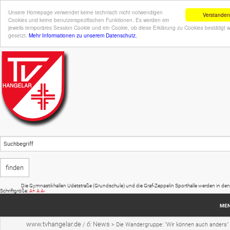
Unsere Homepage verwendet keine technisch nicht notwendigen
Verstanden
Cookies und keine benutzerspezifischen Funktionen. Es werden ein
jeweils temporäres Session Cookie und ein Cookie, ob diese Erklärung zu Cookies bestätigt 
gesetzt.
Mehr Informationen zu unserem Datenschutz.
Die Gymnastikhallen Udetstraße (Grundschule) und die Graf-Zeppelin Sporthalle werden in den Somm
Schriftgröße:
A+
A
A-
ME
www.tvhangelar.de
6:
News
/
>
Die Wandergruppe: "Wir können auch anders" .
Startseite