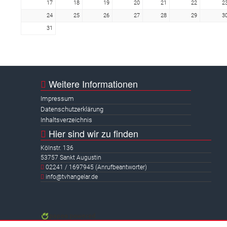
17
18
19
20
21
22
2
24
25
26
27
28
29
3
31
Weitere Informationen
Impressum
Datenschutzerklärung
Inhaltsverzeichnis
Hier sind wir zu finden
Kölnstr. 136
53757 Sankt Augustin
02241 / 1697945 (Anrufbeantworter)
info@tvhangelar.de