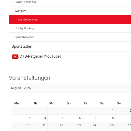
Boule / Pétanque
Wandern
Wanderberichte
Hobby Horsing
Sportabzeichen
Sportstätten
DTB-Ratgeber (YouTube)
Veranstaltungen
Mo
Di
Mi
Do
Fr
Sa
So
1
3
4
5
6
7
8
10
11
12
13
14
15
1