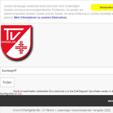
Unsere Homepage verwendet keine technisch nicht notwendigen
Verstanden
Cookies und keine benutzerspezifischen Funktionen. Es werden ein
jeweils temporäres Session Cookie und ein Cookie, ob diese Erklärung zu Cookies bestätigt 
gesetzt.
Mehr Informationen zu unserem Datenschutz.
Die Gymnastikhallen Udetstraße (Grundschule) und die Graf-Zeppelin Sporthalle werden in den 
Schriftgröße:
A+
A
A-
ME
www.tvhangelar.de
6:
News
/
>
Lebendiger Adventskalender Hangelar 2022
Startseite