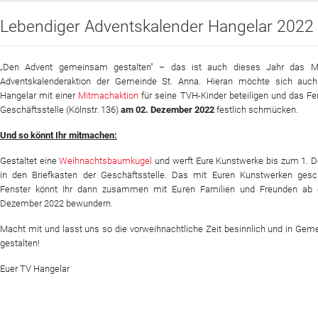
Lebendiger Adventskalender Hangelar 2022
Sportangebot
Veranstaltungen
„Den Advent gemeinsam gestalten" – das ist auch dieses Jahr das M
Verein
Adventskalenderaktion der Gemeinde St. Anna. Hieran möchte sich auc
Hangelar mit einer
Mitmachaktion
für seine TVH-Kinder beteiligen und das Fe
Website
Geschäftsstelle (Kölnstr. 136)
am 02. Dezember 2022
festlich schmücken.
Und so könnt Ihr mitmachen:
News
Gestaltet eine
Weihnachtsbaumkugel
und werft Eure Kunstwerke bis zum 1. 
in den Briefkasten der Geschäftsstelle. Das mit Euren Kunstwerken ges
Fenster könnt Ihr dann zusammen mit Euren Familien und Freunden ab
Dezember 2022 bewundern.
Macht mit und lasst uns so die vorweihnachtliche Zeit besinnlich und in Gem
gestalten!
Euer TV Hangelar