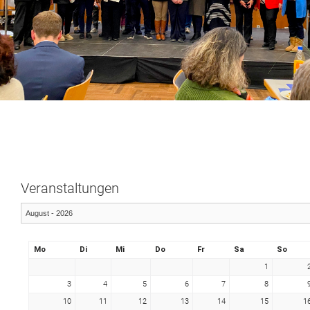
Veranstaltungen
Mo
Di
Mi
Do
Fr
Sa
So
1
3
4
5
6
7
8
10
11
12
13
14
15
1