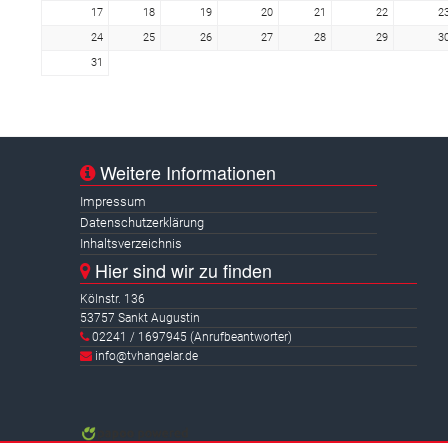
17
18
19
20
21
22
2
24
25
26
27
28
29
3
31
Weitere Informationen
Impressum
Datenschutzerklärung
Inhaltsverzeichnis
Hier sind wir zu finden
Kölnstr. 136
53757 Sankt Augustin
02241 / 1697945 (Anrufbeantworter)
info@tvhangelar.de