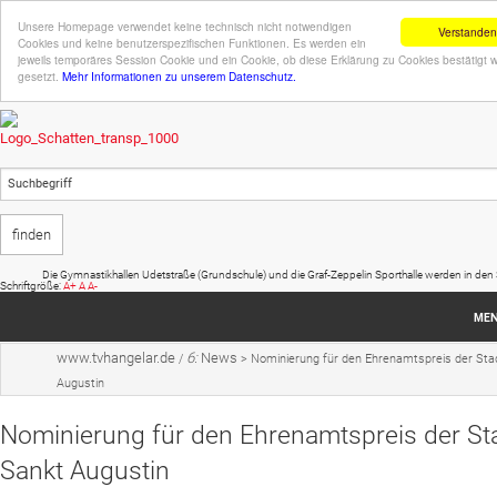
Unsere Homepage verwendet keine technisch nicht notwendigen
Verstanden
Cookies und keine benutzerspezifischen Funktionen. Es werden ein
jeweils temporäres Session Cookie und ein Cookie, ob diese Erklärung zu Cookies bestätigt 
gesetzt.
Mehr Informationen zu unserem Datenschutz.
Die Gymnastikhallen Udetstraße (Grundschule) und die Graf-Zeppelin Sporthalle werden in den Sommer
Schriftgröße:
A+
A
A-
ME
www.tvhangelar.de
6:
News
/
>
Nominierung für den Ehrenamtspreis der Sta
Startseite
Augustin
Sportangebot
Nominierung für den Ehrenamtspreis der St
Veranstaltungen
Sankt Augustin
Verein