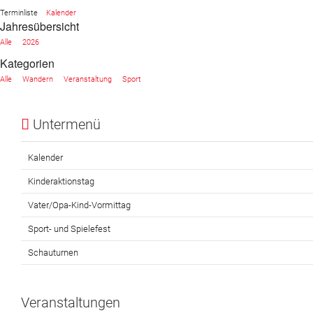
Terminliste
Kalender
Jahresübersicht
Website
Alle
2026
News
Kategorien
Alle
Wandern
Veranstaltung
Sport
Untermenü
Kalender
Kinderaktionstag
Vater/Opa-Kind-Vormittag
Sport- und Spielefest
Schauturnen
Veranstaltungen