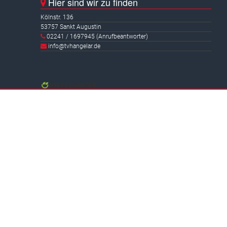
Hier sind wir zu finden
Kölnstr. 136
53757 Sankt Augustin
02241 / 1697945 (Anrufbeantworter)
info@tvhangelar.de