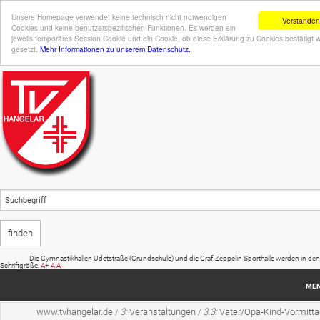
Unsere Homepage verwendet keine technisch nicht notwendigen
Verstanden
Cookies und keine benutzerspezifischen Funktionen. Es werden ein
jeweils temporäres Session Cookie und ein Cookie, ob diese Erklärung zu Cookies bestätigt 
gesetzt.
Mehr Informationen zu unserem Datenschutz.
Die Gymnastikhallen Udetstraße (Grundschule) und die Graf-Zeppelin Sporthalle werden in den Sommerf
Schriftgröße:
A+
A
A-
ME
www.tvhangelar.de
3:
Veranstaltungen
3.3:
Vater/Opa-Kind-Vormitta
/
/
Startseite