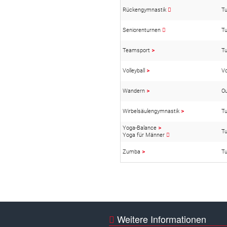
Rückengymnastik
Tu
Seniorenturnen
Tu
Teamsport
>
Tu
Volleyball
>
Vo
Wandern
>
O
Wirbelsäulengymnastik
>
Tu
Yoga-Balance
>
Tu
Yoga für Männer
Zumba
>
Tu
Weitere Informationen