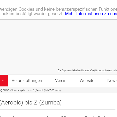
endigen Cookies und keine benutzerspezifischen Funktione
Cookies bestätigt wurde, gesetzt.
Mehr Informationen zu un
Die Gymnastikhallen Udetstraße (Grundschule) und die Graf-Z
Veranstaltungen
Verein
Website
New
ngebot
>
Sportangebot von A (Aerobic) bis Z (Zumba)
ote
Kalender
Mitgliedschaft
Sitemap
Bodyworkout
(Aerobic) bis Z (Zumba)
Z
Kinderaktionstag
Historie
Datenschutz
Zumba mit Juliane und Jacky
ss & Gymnastik
Vater/Opa-Kind-Vormittag
Ehrenmitglieder
Bildergalerien