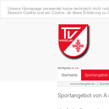
Unsere Homepage verwendet keine technisch nicht notw
Session Cookie und ein Cookie, ob diese Erklärung zu 
Schriftgröße:
A+
A
A-
Startseite
Sportangebot
www.tvhangelar.de
2:
Sporta
/
Online Angeb
Sportangebot von A 
Übersicht A - 
Turnen, Fitne