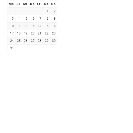
Mo
Di
Mi
Do
Fr
Sa
So
1
2
3
4
5
6
7
8
9
10
11
12
13
14
15
16
17
18
19
20
21
22
23
24
25
26
27
28
29
30
31