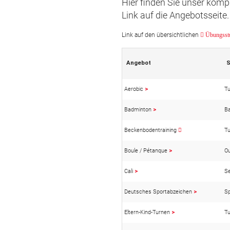
Hier finden Sie unser komp
Link auf die Angebotsseite.
Volleyball
Link auf den übersichtlichen
Übungsst
Badminton
Angebot
S
Cali - Selbstv
Aerobic
>
Tu
Outdoor
Badminton
>
B
Sportstätten
Beckenbodentraining
Tu
DTB-Ratge
Boule / Pétanque
>
O
Cali
>
Se
Deutsches Sportabzeichen
>
Sp
Eltern-Kind-Turnen
>
Tu