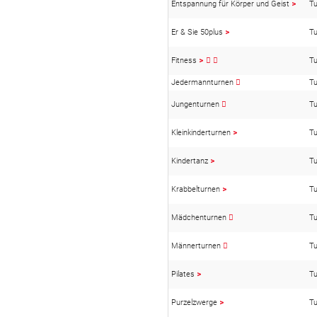
Entspannung für Körper und Geist
>
Tu
Er & Sie 50plus
>
Tu
Fitness
>
Tu
Jedermannturnen
Tu
Jungenturnen
Tu
Kleinkinderturnen
>
Tu
Kindertanz
>
Tu
Krabbelturnen
>
Tu
Mädchenturnen
Tu
Männerturnen
Tu
Pilates
>
Tu
Purzelzwerge
>
Tu