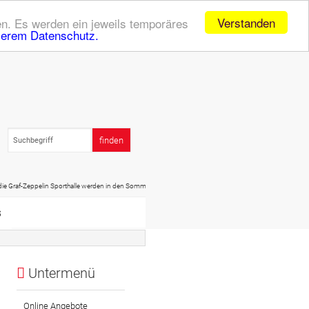
Verstanden
n. Es werden ein jeweils temporäres
serem Datenschutz.
eppelin Sporthalle werden in den Sommerferien (20.07. - 01.09.) geschlossen sein! Daher dort kein Spor
s
Untermenü
Online Angebote