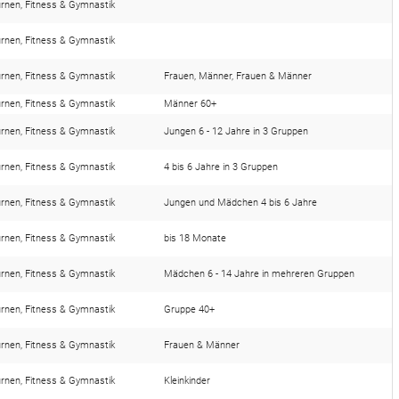
rnen, Fitness & Gymnastik
Beckenbodentraining
Fitness
rnen, Fitness & Gymnastik
ZUMBA für alle
rnen, Fitness & Gymnastik
Frauen, Männer, Frauen & Männer
Yoga-Balance
rnen, Fitness & Gymnastik
Männer 60+
rnen, Fitness & Gymnastik
Jungen 6 - 12 Jahre in 3 Gruppen
Entspannungskurs
rnen, Fitness & Gymnastik
4 bis 6 Jahre in 3 Gruppen
Pilates
rnen, Fitness & Gymnastik
Jungen und Mädchen 4 bis 6 Jahre
rnen, Fitness & Gymnastik
bis 18 Monate
rnen, Fitness & Gymnastik
Mädchen 6 - 14 Jahre in mehreren Gruppen
rnen, Fitness & Gymnastik
Gruppe 40+
rnen, Fitness & Gymnastik
Frauen & Männer
rnen, Fitness & Gymnastik
Kleinkinder